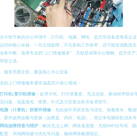
当今快节奏的办公环境中，打印机、电脑、网络、监控等设备是维系企业
运转的核心命脉。一旦出现故障，不仅影响工作效率，还可能造成数据丢
业务中断。选择专业的“上门维修服务”，无疑是保障办公顺畅、提升生产
明智之选。
、服务范围全面，覆盖核心办公设备
业的上门维修服务通常涵盖四大核心领域：
打印机/复印机维修
：处理卡纸、打印质量差、无法连接、驱动程序错误
见问题，涵盖激光、喷墨、针式及大型复合机等各类型号。
电脑（计算机）软硬件维修
：包括操作系统安装与优化、病毒查杀、数据
、硬件故障诊断与更换（如硬盘、内存、电源）、笔记本电脑拆机清灰等
网络故障排查与维护
：解决无法上网、网络速度慢、无线WiFi信号弱、路
配置、局域网组建与优化等问题，确保网络畅通稳定。