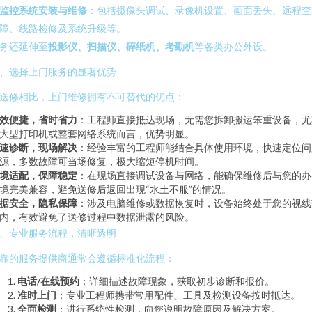
监控系统安装与维修
：包括摄像头调试、录像机设置、画面丢失、远程查
障、线路检修及系统升级等。
务还延伸至
投影仪、扫描仪、碎纸机、考勤机
等各类办公外设。
、选择上门服务的显著优势
送修相比，上门维修拥有不可替代的优点：
效便捷，省时省力
：工程师直接抵达现场，无需您拆卸搬运笨重设备，尤
大型打印机或整套网络系统而言，优势明显。
速诊断，现场解决
：经验丰富的工程师能结合具体使用环境，快速定位问
源，多数故障可当场修复，极大缩短停机时间。
境适配，保障稳定
：在现场直接调试设备与网络，能确保维修后与您的办
境完美兼容，避免送修后返回出现“水土不服”的情况。
据安全，隐私保障
：涉及电脑维修或数据恢复时，设备始终处于您的视线
内，有效避免了送修过程中数据泄露的风险。
、专业服务流程，清晰透明
靠的服务提供商通常会遵循标准化流程：
电话/在线预约
：详细描述故障现象，获取初步诊断和报价。
准时上门
：专业工程师携带常用配件、工具及检测设备按时抵达。
全面检测
：进行系统性检测，向您说明故障原因及解决方案。