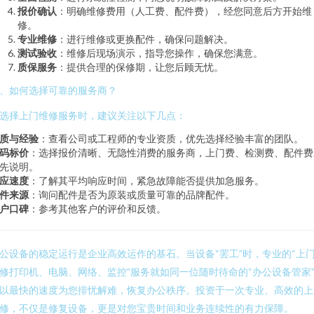
报价确认
：明确维修费用（人工费、配件费），经您同意后方开始维
修。
专业维修
：进行维修或更换配件，确保问题解决。
测试验收
：维修后现场演示，指导您操作，确保您满意。
质保服务
：提供合理的保修期，让您后顾无忧。
、如何选择可靠的服务商？
选择上门维修服务时，建议关注以下几点：
质与经验
：查看公司或工程师的专业资质，优先选择经验丰富的团队。
码标价
：选择报价清晰、无隐性消费的服务商，上门费、检测费、配件费
先说明。
应速度
：了解其平均响应时间，紧急故障能否提供加急服务。
件来源
：询问配件是否为原装或质量可靠的品牌配件。
户口碑
：参考其他客户的评价和反馈。
公设备的稳定运行是企业高效运作的基石。当设备“罢工”时，专业的“上
修打印机、电脑、网络、监控”服务就如同一位随时待命的“办公设备管家
以最快的速度为您排忧解难，恢复办公秩序。投资于一次专业、高效的上
修，不仅是修复设备，更是对您宝贵时间和业务连续性的有力保障。