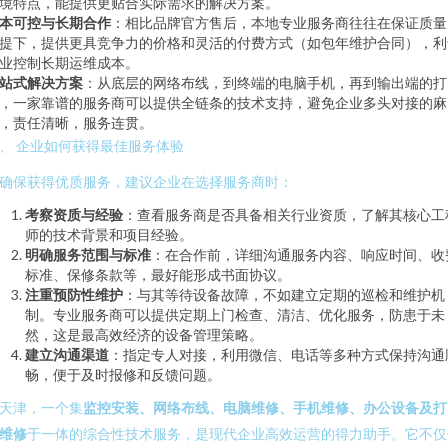
境特点，能提供更贴合实际需求的解决方案。
本可控与长期合作
：相比品牌官方售后，本地专业服务商往往在保证质量
提下，提供更具竞争力的价格和灵活的付费方式（如包年维护合同），利
业控制长期运维成本。
站式解决方案
：从底层的网络布线，到终端的电脑手机，再到输出端的打
，一家靠谱的服务商可以提供全链条的技术支持，避免企业多头对接的麻
，责任清晰，服务连贯。
、 企业如何获得最佳服务体验
确保获得优质服务，建议企业在选择服务商时：
考察资质与经验
：查看服务商是否具备相关行业资质，了解其核心工
师的技术背景和项目经验。
明确服务范围与标准
：在合作前，详细沟通服务内容、响应时间、收
标准、保修条款等，最好能形成书面协议。
注重预防性维护
：与其等待设备故障，不如建立定期的巡检和维护机
制。专业服务商可以提供定期上门检查、清洁、优化服务，防患于未
然，这是最高效经济的设备管理策略。
建立沟通渠道
：指定专人对接，利用微信、电话等多种方式保持沟通
畅，便于及时报修和反馈问题。
天津，一个集
监控安装、网络布线、电脑维修、手机维修、办公设备及打
维修
于一体的综合性技术服务，是现代企业高效运营的得力助手。它不仅