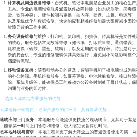
计算机及周边设备维修
：台式机、笔记本电脑是企业员工的核心生产
工具。专业的电脑维修服务涵盖软件故障排除（如系统崩溃、病毒感
染、软件冲突）、硬件检测与更换（如内存、硬盘、主板、电源等）
以及系统优化与数据恢复。快速响应和精准维修能最大限度减少因设
故障导致的工作中断。
办公设备维修与维护
：打印机、复印机、扫描仪、传真机等是文件处
的核心。服务包括常见故障维修（如卡纸、打印质量差、通信错误）
耗材更换（硒鼓、墨盒、碳粉），以及定期的清洁保养。特别是对于
杂的复合机，专业的维修能确保其高效运行，避免因小问题影响整个
档流转流程。
移动设备支持
：随着移动办公的普及，智能手机和平板电脑也成为重
的办公终端。手机维修服务，如屏幕更换、电池续航修复、接口故障
除、系统升级等，能确保员工的移动办公设备时刻处于最佳状态，保
沟通与业务的即时性。
、 选择天津本地专业服务的优势
天津选择一家提供上述综合服务的供应商，具有显著优势：
速响应与上门服务
：本地服务商能提供更快捷的现场响应，尤其对于紧急
，能够第一时间上门诊断和维修，极大缩短设备停机时间。
悉本地环境与需求
：本地工程师更了解天津企业的普遍设备使用习惯、网